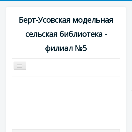
Берт-Усовская модельная
сельская библиотека -
филиал №5
Включить/
выключить
навигацию
Новости
Фотогалерея
Краеведческая информация