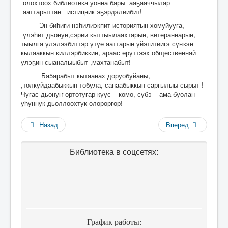
олохтоох библиотека уонна бары ааҕааччылар
ааттарыттан истицник эҕэрдэлиибит!
Эн биһиги нэһилиэкпит историятын хомуйууга,
үлэһит дьонун,сэрии кыттыылаахтарын, ветераннарын,
тыылга үлэлээбиттэр үтүө ааттарын үйэтитиигэ сүҥкэн
кылааккын киллэрбиккин, араас өрүттээх общественнай
улэҕин сыаналыыбыт ,махтанабыт!
Ба5арабыт кытаанах доруобуйаны,
,толкуйдаабыккын тобула, санаабыккын саргылыы сырыт !
Чугас дьонуҥ ортотугар күүс – көмө, сүбэ – ама буолан
уһуннук дьоллоохтук олороргор!
Назад
Вперед
Библиотека в соцсетях:
График работы: