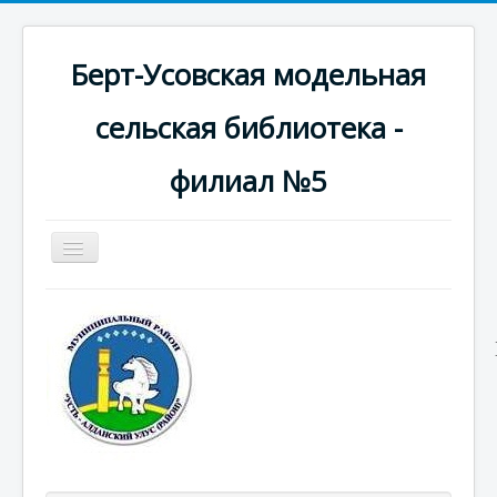
Берт-Усовская модельная
сельская библиотека -
филиал №5
Включить/
выключить
навигацию
Новости
Фотогалерея
Краеведческая информация