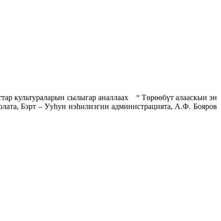
тар культураларын сылыгар аналлаах “ Төрөөбүт алааскын эн
лата, Бэрт – Ууһун нэһилиэгин администрацията, А.Ф. Бояров