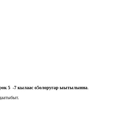
аурок 5 -7 кылаас о5олоругар ыытылынна
.
даатыбыт.