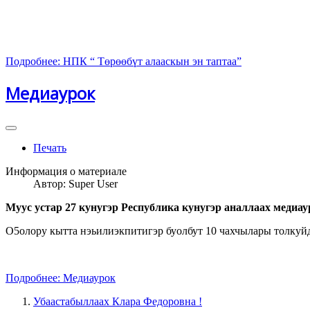
Подробнее: НПК “ Төрөөбүт алааскын эн таптаа”
Медиаурок
Печать
Информация о материале
Автор:
Super User
Муус устар 27 кунугэр Республика кунугэр аналлаах меди
О5олору кытта нэьилиэкпитигэр буолбут 10 чахчылары толкуй
Подробнее: Медиаурок
Убаастабыллаах Клара Федоровна !