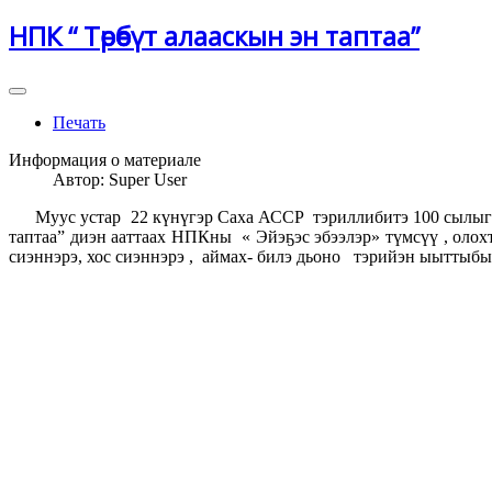
НПК “ Төрөөбүт алааскын эн таптаа”
Печать
Информация о материале
Автор:
Super User
Муус устар 22 күнүгэр Саха АССР тэриллибитэ 100 сылыгар,
таптаа” диэн ааттаах НПКны « Эйэҕэс эбээлэр» түмсүү , оло
сиэннэрэ, хос сиэннэрэ , аймах- билэ дьоно тэрийэн ыыттыбы