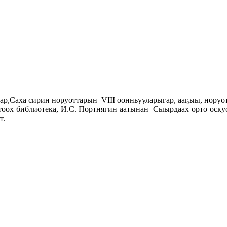
Саха сирин норуоттарын VIII оонньууларыгар, ааҕыы, норуот
хтоох библиотека, И.С. Портнягин аатынан Сыырдаах орто оскуо
т.