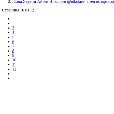
Глава Якутии Айсен Николаев @nikolaev_aisen поздрав
Страница 10 из 12
3
4
5
6
7
8
9
10
11
12