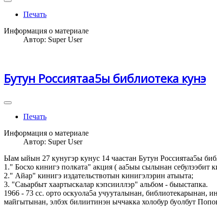
Печать
Информация о материале
Автор:
Super User
Бутун Россиятаа5ы библиотека кунэ
Печать
Информация о материале
Автор:
Super User
Ыам ыйын 27 кунугэр кунус 14 чаастан Бутун Россиятаа5ы биб
1." Босхо кинигэ полката" акция ( аа5ыы сылынан себулээбит к
2." Айар" кинигэ издательствотын кинигэлэрин атыыта;
3. "Саьарбыт хаартыскалар кэпсииллэр" альбом - быыстапка.
1966 - 73 сс. орто оскуола5а учууталынан, библиотекарынан, ин
майгытынан, элбэх билиитинэн ыччакка холобур буолбут Попо