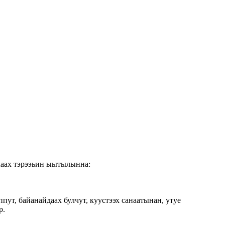
лаах тэрээьин ыытылынна:
ппут, байанайдаах булчут, куустээх санаатынан, утуе
р.