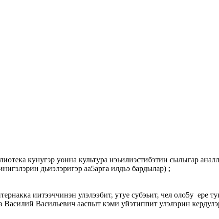
лиотека кунугэр уонна культура нэьилиэстибэтин сылыгар анал
инигэлэрин дьиэлэригэр аа5арга илдьэ бардылар) ;
тернакка иитээччинэн улэлээбит, утуе субэьит, чел оло5у ере ту
в Василий Васильевич ааспыт кэми уйэтиппит улэлэрин кердулэ